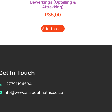
Bewerkings (Optelling &
Aftrekking)
R
35,00
Add to cart
Get In Touch
+27791194534
info@www.allaboutmaths.co.za