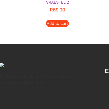
VRAESTEL 2
R
69,00
Add to cart
E
Excel on any topic with the best maths
resources in South Africa.