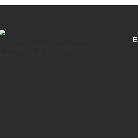
E
Excel on any topic with the best maths
resources in South Africa.