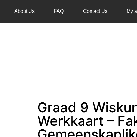
About Us
FAQ
Contact Us
My a
Graad 9 Wisku
Werkkaart – Fak
Gemeenskaplik