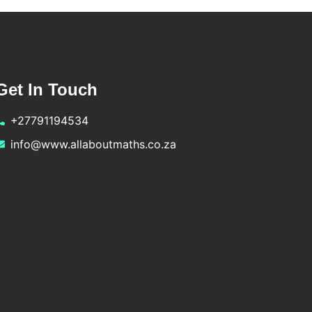
Get In Touch
+27791194534
info@www.allaboutmaths.co.za