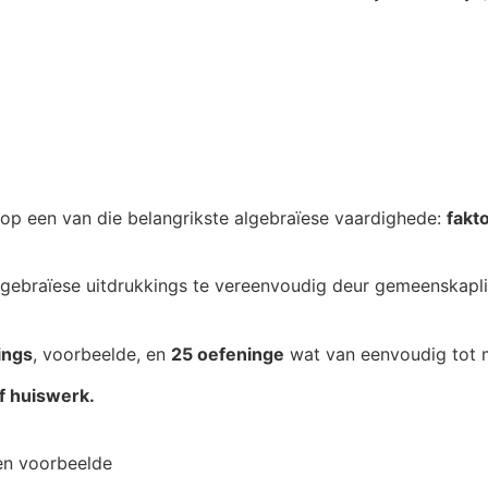
op een van die belangrikste algebraïese vaardighede:
fakt
gebraïese uitdrukkings te vereenvoudig deur gemeenskaplik
ings
, voorbeelde, en
25 oefeninge
wat van eenvoudig tot 
f huiswerk.
en voorbeelde