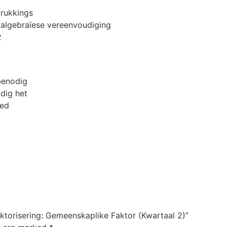
drukkings
 algebraïese vereenvoudiging
2
benodig
dig het
ied
ktorisering: Gemeenskaplike Faktor (Kwartaal 2)”