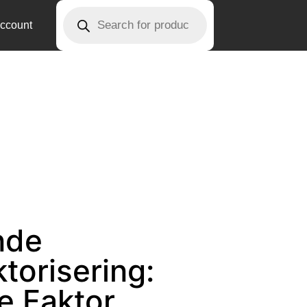
ccount
nde
torisering:
e Faktor