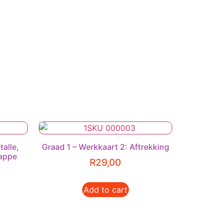
talle,
Graad 1 – Werkkaart 2: Aftrekking
appe
R
29,00
Add to cart